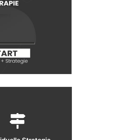
WhatsApp
ibst langfristig dran.
. So trainierst du smart - und
r Fahrplan - klar, umsetzbar,