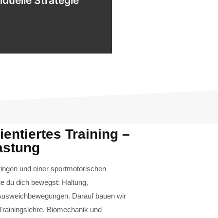
iduelle Strategie
deiner Analyse entsteht dein
n der Stange. Sondern deiner.
iduelle Strategie
entiertes Training –
astung
ingen und einer sportmotorischen
e du dich bewegst: Haltung,
 Ausweichbewegungen. Darauf bauen wir
Trainingslehre, Biomechanik und