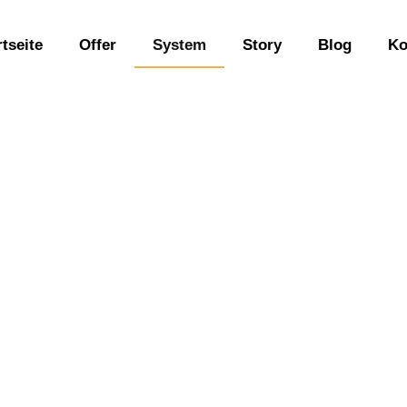
rtseite
Offer
System
Story
Blog
Ko
System