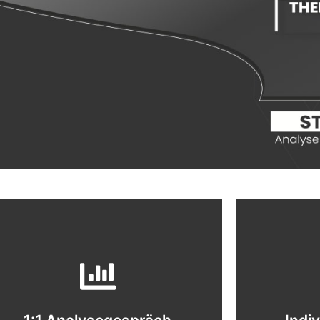
WhatsApp
ansetzen.
ble
zeigen uns schwarz auf weiß, wo wir
motivierend
und deinen aktuellen Status. Die Daten
persönliche
Haltung, Bewegungsmuster, Stresslevel