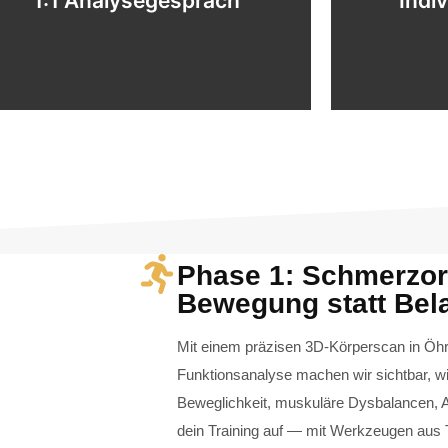
1:1 Analysegespräch
Indiv
Auf Basis 
Mit modernster Technik analysieren wir
Kein Plan vo
Dein Körper spricht - wir hören genau hin.
Indiv
1:1 Analysegespräch
Phase 1: Schmerzori
Bewegung statt Bel
Mit einem präzisen 3D-Körperscan in Öhr
Funktionsanalyse machen wir sichtbar, wi
Beweglichkeit, muskuläre Dysbalancen,
dein Training auf — mit Werkzeugen aus 