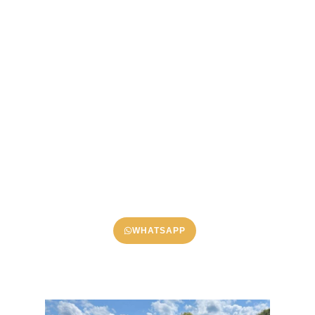
Wieder
frei bewegen
,
stark
auftreten, gern in den Spiegel
schauen — bei StrateFit wird aus Überforderung,
Schmerzen und Frust ein Körper, der dich in Job und Alltag
zuverlässig
trägt. Mit einem individuellen System aus
schmerzorientiertem Bewegungstraining
,
Personal
Training
und
Ernährungscoaching
bekommst du
Struktur statt Fitness-Chaos
— damit sich dein Einsatz
endlich in Energie, Leichtigkeit und sichtbaren
Ergebnissen auszahlt.
WHATSAPP
LEISTUNGEN