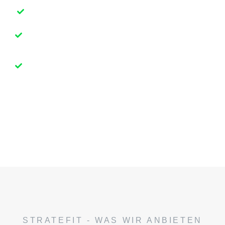
Du startest mit mehr Energie in den Tag
Du spürst deine körperliche und mentale
Entwicklung
Du hast einen Coach, der dich begleitet
und stärkt
Du kommst in deine Kraft –
fokussiert, effektiv, nachhaltig.
STRATEFIT - WAS WIR ANBIETEN