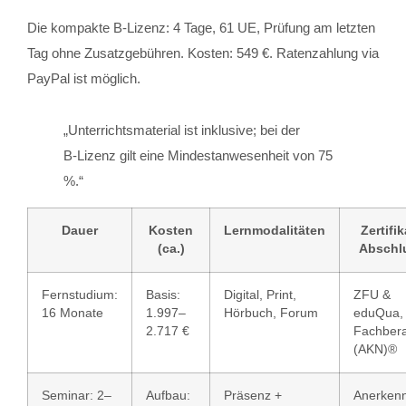
Die kompakte B‑Lizenz: 4 Tage, 61 UE, Prüfung am letzten
Tag ohne Zusatzgebühren. Kosten: 549 €. Ratenzahlung via
PayPal ist möglich.
„Unterrichtsmaterial ist inklusive; bei der
B‑Lizenz gilt eine Mindestanwesenheit von 75
%.“
Dauer
Kosten
Lernmodalitäten
Zertifik
(ca.)
Abschl
Fernstudium:
Basis:
Digital, Print,
ZFU &
16 Monate
1.997–
Hörbuch, Forum
eduQua,
2.717 €
Fachbera
(AKN)®
Seminar: 2–
Aufbau:
Präsenz +
Anerken