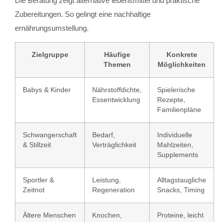
Die Beratung zeigt alternative lebensmittel und praktische
Zubereitungen. So gelingt eine nachhaltige
ernährungsumstellung.
Zielgruppe
Häufige
Konkrete
Themen
Möglichkeiten
Babys & Kinder
Nährstoffdichte,
Spielerische
Essentwicklung
Rezepte,
Familienpläne
Schwangerschaft
Bedarf,
Individuelle
& Stillzeit
Verträglichkeit
Mahlzeiten,
Supplements
Sportler &
Leistung,
Alltagstaugliche
Zeitnot
Regeneration
Snacks, Timing
Ältere Menschen
Knochen,
Proteine, leicht