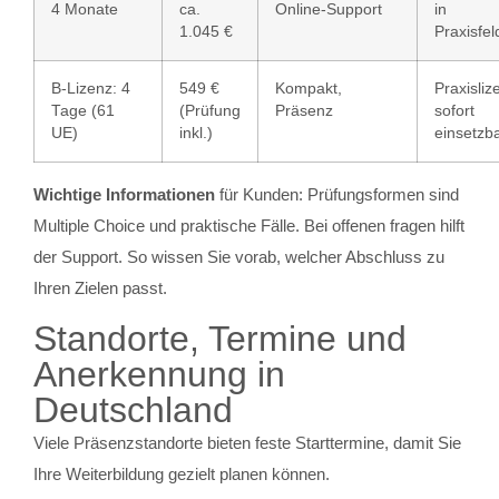
4 Monate
ca.
Online-Support
in
1.045 €
Praxisfel
B‑Lizenz: 4
549 €
Kompakt,
Praxisliz
Tage (61
(Prüfung
Präsenz
sofort
UE)
inkl.)
einsetzb
Wichtige Informationen
für Kunden: Prüfungsformen sind
Multiple Choice und praktische Fälle. Bei offenen fragen hilft
der Support. So wissen Sie vorab, welcher Abschluss zu
Ihren Zielen passt.
Standorte, Termine und
Anerkennung in
Deutschland
Viele Präsenzstandorte bieten feste Starttermine, damit Sie
Ihre Weiterbildung gezielt planen können.