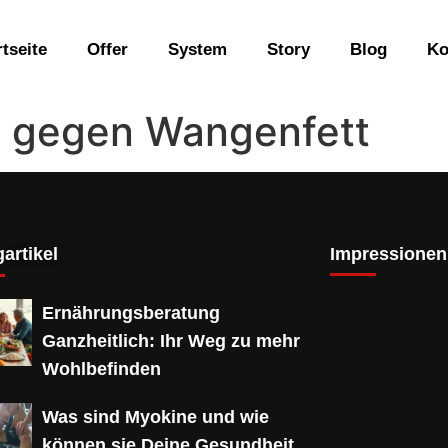
rtseite
Offer
System
Story
Blog
Ko
s gegen Wangenfett
artikel
Impressionen
Ernährungsberatung
Ganzheitlich: Ihr Weg zu mehr
Wohlbefinden
Was sind Myokine und wie
können sie Deine Gesundheit