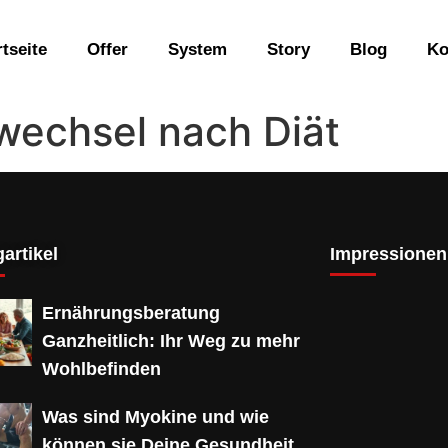
rtseite
Offer
System
Story
Blog
Ko
wechsel nach Diät
artikel
Impressionen
Ernährungsberatung
Ganzheitlich: Ihr Weg zu mehr
Wohlbefinden
Was sind Myokine und wie
können sie Deine Gesundheit