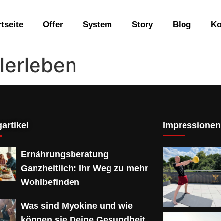
rtseite
Offer
System
Story
Blog
Ko
lerleben
artikel
Impressionen
Ernährungsberatung
Ganzheitlich: Ihr Weg zu mehr
Wohlbefinden
Was sind Myokine und wie
können sie Deine Gesundheit