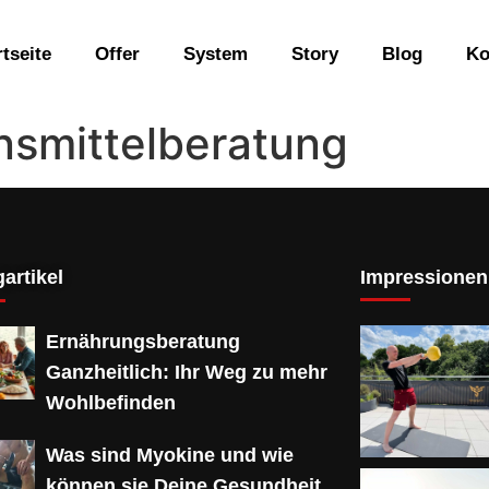
rtseite
Offer
System
Story
Blog
Ko
nsmittelberatung
artikel
Impressionen
Ernährungsberatung
Ganzheitlich: Ihr Weg zu mehr
Wohlbefinden
Was sind Myokine und wie
können sie Deine Gesundheit