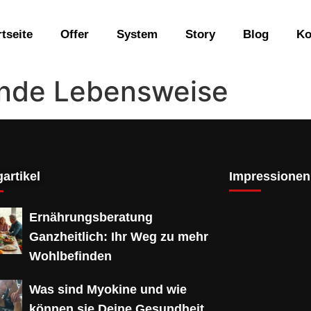
rtseite
Offer
System
Story
Blog
Ko
nde Lebensweise
artikel
Impressionen
Ernährungsberatung
Ganzheitlich: Ihr Weg zu mehr
Wohlbefinden
Was sind Myokine und wie
können sie Deine Gesundheit