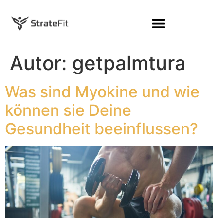
Autor:
getpalmtura
Was sind Myokine und wie
können sie Deine
Gesundheit beeinflussen?